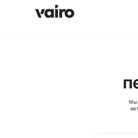
п
Мы 
ав