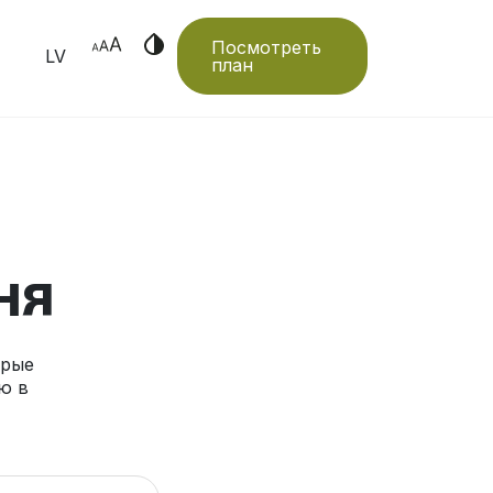
Посмотреть
LV
план
ня
орые
ю в