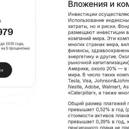
Вложения и ко
Инвестиции осуществляю
Использование индексных
9
затраты, но и риски. Фо
979
размещают инвестиции в
компаний мира. Эти комп
до 2025 года,
многих странах мира, вк
 на 5 процентных
финансы, здравоохранени
энергетику и другие. Око
рыночной капитализации
Америке, около 20% — в 
ан
мира. В число таких компа
Tesla, Visa, Johnson&John
Nestle, Adobe, Walmart, As
«Caterpillar», а также мно
Общий размер платежей 
превышает 0,52% в год (
стоимости активов плана
превышает 0,39% в год, 
пенсионного плана не пр