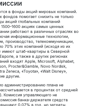
миссии
тся в фонды акций мировых компаний.
 фондов помогает снизить не только
нды акций глобальных компаний
 1500–1600 акциях самых ценных
ании работают в различных отраслях во
лючая информационные технологии,
е, производство, телекоммуникации,
ло 70% этих компаний (исходя из их
) имеют штаб-квартиры в Северной
Европе, а также в других регионах
ний входят Apple, Microsoft, Alphabet,
son, Procter&Gamble, Novo Nordisk,
tra Zeneca, «Toyota», «Walt Disney»,
гие другие.
по администрированию плана не
рассчитывается в процентах от средней
). Комиссия управляющего не
комиссия банка-держателя средств
евышают 0,07% в год, но затраты,