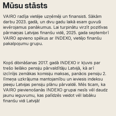
Mūsu stāsts
VAIRO
radīja
vietējie
uzņēmēji
un
finansisti
.
Sākām
darbu
2023.
gadā
, un
divu
gadu
laikā
esam
guvuši
ievērojamus
panākumus
. Lai
turpinātu
virzīt
pozitīvas
pārmaiņas
Latvijas
finanšu
vidē
, 2025. gada
septembrī
VAIRO
apvieno
spēkus
ar
INDEXO,
vietējo
finanšu
pakalpojumu
grupu
.
Kopš
dibināšanas
2017.
gadā
INDEXO
ir
kļuvis
par
trešo
lielāko
pensiju
pārvaldītāju
Latvijā
,
kā
arī
izcīnījis
zemākas
komisiju
maksas
,
panā
c
is
pensiju
2.
līmeņa
uzkrāju
ma
m
antoja
m
ību
un
ie
v
iesis
indek
su
p
ieeju
La
t
vijas
p
e
nsiju
plānu
pārv
aldē
.
M
ē
s
tic
a
m
, ka
VA
IR
O
p
i
evien
ošanās
INDE
XO
grupai
nes
īs
vēl
d
audz
j
a
unu
i
e
guv
u
mu
, k
a
s
pal
ī
dzēs
vei
dot
vē
l
labāku
finanš
u
vi
d
i
Latv
i
jā
!