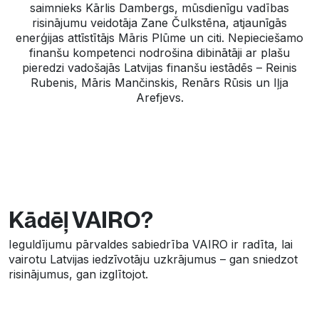
saimnieks Kārlis Dambergs, mūsdienīgu vadības
risinājumu veidotāja Zane Čulkstēna, atjaunīgās
enerģijas attīstītājs Māris Plūme un citi. Nepieciešamo
finanšu kompetenci nodrošina dibinātāji ar plašu
pieredzi vadošajās Latvijas finanšu iestādēs
–
Reinis
Rubenis, Māris Mančinskis, Renārs Rūsis un Iļja
Arefjevs.
Kādēļ VAIRO?
Ieguldījumu pārvaldes sabiedrība VAIRO ir radīta, lai
vairotu Latvijas iedzīvotāju uzkrājumus – gan sniedzot
risinājumus, gan izglītojot.