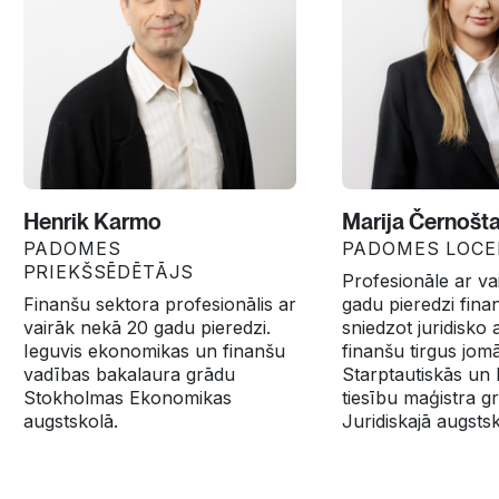
Henrik Karmo
Marija Černošt
PADOMES
PADOMES LOCE
PRIEKŠSĒDĒTĀJS
Profesionāle ar va
Finanšu sektora profesionālis ar
gadu pieredzi fina
vairāk nekā 20 gadu pieredzi.
sniedzot juridisko 
Ieguvis ekonomikas un finanšu
finanšu tirgus jom
vadības bakalaura grādu
Starptautiskās un 
Stokholmas Ekonomikas
tiesību maģistra g
augstskolā.
Juridiskajā augsts