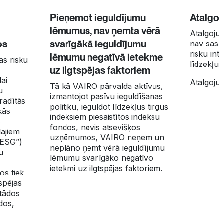
Pieņemot ieguldījumu
Atalgo
lēmumus, nav ņemta vērā
Atalgoj
os
svarīgākā ieguldījumu
nav sask
risku i
lēmumu negatīvā ietekme
as risku
līdzekļu
uz ilgtspējas faktoriem
ai
Atalgoju
Tā kā VAIRO pārvalda aktīvus,
u
izmantojot pasīvu ieguldīšanas
radītās
politiku, ieguldot līdzekļus tirgus
kās
indeksiem piesaistītos indeksu
s
fondos, nevis atsevišķos
lajiem
uzņēmumos, VAIRO neņem un
“ESG”)
neplāno ņemt vērā ieguldījumu
u
lēmumu svarīgāko negatīvo
ietekmi uz ilgtspējas faktoriem.
os tiek
tspējas
 tādos
dos,