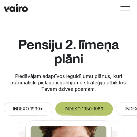
Pensiju 2. līmeņa
plāni
Piedāvājam adaptīvos ieguldījumu plānus, kuri
automātiski pielāgo ieguldījumu stratēģiju atbilstoši
Tavam dzīves posmam.
INDEXO 1990+
INDEXO 1980-1989
INDE