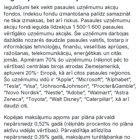
Ieguldījumi tiek veikti pasaules uzņēmumu akciju
fondos. Indeksu fondu izmantošana palīdz samazināt
ne tikai izmaksas, bet arī riskus. Pasaules uzņēmumu
akciju fondi iegulda līdzekļus 1 500-1 600 pasaules
vērtīgāko uzņēmumu akcijās. Šie uzņēmumi darbojas
dažādās nozarēs daudzās pasaules valstīs, tostarp ir
informācijas tehnoloģiju, finanšu, veselības aprūpes,
ražošanas, telekomunikāciju, enerģētikas un citās
jomās. Apmēram 70% šo uzņēmumu (rēķinot pēc to
vērtības) centrālais birojs atrodas Ziemeļamerikā,
aptuveni 20%- Eiropā, kā arī citos pasaules reģionos.
Šo uzņēmumu vidū ir “Apple”, “Microsoft”, “Alphabet”,
“Tesla”, “Visa”, “Johnson&Johnson”, “Procter&Gamble”,
“Novo Nordisk”, “Nestle”, “Adobe”, “Walmart”, “Astra
Zeneca”, “Toyota”, “Walt Disney”, “Caterpillar”, kā arī
daudzi citi.
Kopējais maksājumu apjoms par plāna pārvaldi
nepārsniedz 0,52% gadā (rēķināts procentos no plāna
aktīvu vidējās vērtības). Pārvaldītāja atlīdzība
nepārsniedz 0.39% gadā, maksājumi turētājbankai no