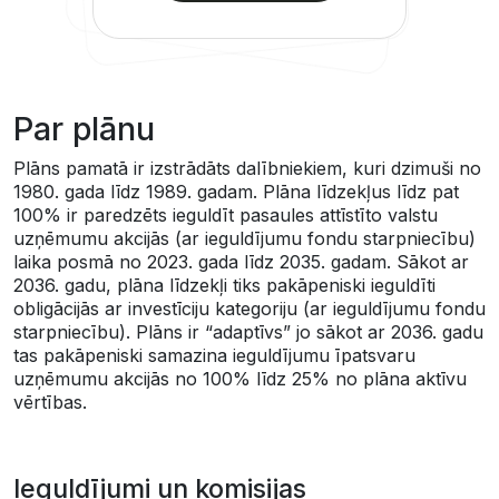
Par plānu
Plāns pamatā ir izstrādāts dalībniekiem, kuri dzimuši no
1980. gada līdz 1989. gadam. Plāna līdzekļus līdz pat
100% ir paredzēts ieguldīt pasaules attīstīto valstu
uzņēmumu akcijās (ar ieguldījumu fondu starpniecību)
laika posmā no 2023. gada līdz 2035. gadam. Sākot ar
2036. gadu, plāna līdzekļi tiks pakāpeniski ieguldīti
obligācijās ar investīciju kategoriju (ar ieguldījumu fondu
starpniecību). Plāns ir “adaptīvs” jo sākot ar 2036. gadu
tas pakāpeniski samazina ieguldījumu īpatsvaru
uzņēmumu akcijās no 100% līdz 25% no plāna aktīvu
vērtības.
Ieguldījumi un komisijas